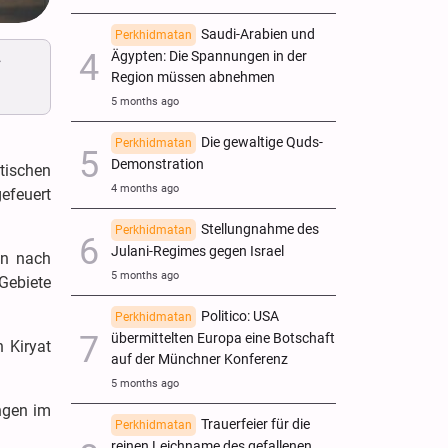
Saudi-Arabien und
Perkhidmatan
Ägypten: Die Spannungen in der
r
Region müssen abnehmen
5 months ago
Die gewaltige Quds-
Perkhidmatan
Demonstration
tischen
4 months ago
efeuert
Stellungnahme des
Perkhidmatan
Julani-Regimes gegen Israel
on nach
5 months ago
Gebiete
Politico: USA
Perkhidmatan
übermittelten Europa eine Botschaft
 Kiryat
auf der Münchner Konferenz
5 months ago
ngen im
Trauerfeier für die
Perkhidmatan
reinen Leichname des gefallenen