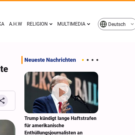
KA
A.H.W
RELIGION
MULTIMEDIA
Deutsch
Neueste Nachrichten
te
e
Trump kündigt lange Haftstrafen
New York Time
en
für amerikanische
Sonderarbeit
n Raketen
Enthüllungsjournalisten an
Zwietracht au