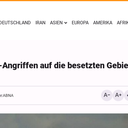
DEUTSCHLAND
IRAN
ASIEN
EUROPA
AMERIKA
AFRI
-Angriffen auf die besetzten Gebie
e:
ABNA
Yahya Sari: Wir haben di
Stellungen der saudisch
Söldner mit ballistische