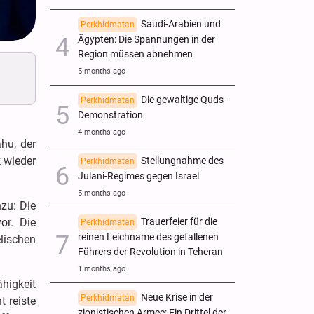
Saudi-Arabien und
Perkhidmatan
Ägypten: Die Spannungen in der
Region müssen abnehmen
5 months ago
Die gewaltige Quds-
Perkhidmatan
Demonstration
4 months ago
hu, der
k wieder
Stellungnahme des
Perkhidmatan
Julani-Regimes gegen Israel
5 months ago
zu: Die
or. Die
Trauerfeier für die
Perkhidmatan
reinen Leichname des gefallenen
elischen
Führers der Revolution in Teheran
1 months ago
higkeit
Neue Krise in der
Perkhidmatan
t reiste
zionistischen Armee: Ein Drittel der