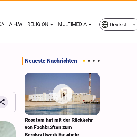
KA
A.H.W
RELIGION
MULTIMEDIA
Deutsch
Neueste Nachrichten
es Gaza-
Rosatom hat mit der Rückkehr
Moskau: Japa
ründung
von Fachkräften zum
hatte nicht d
Kernkraftwerk Buschehr
der Atombomb