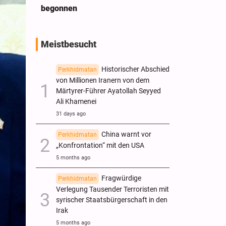
es
begonnen
nennen
Meistbesucht
Historischer Abschied
Perkhidmatan
von Millionen Iranern von dem
Märtyrer-Führer Ayatollah Seyyed
Ali Khamenei
31 days ago
China warnt vor
Perkhidmatan
„Konfrontation“ mit den USA
5 months ago
Fragwürdige
Perkhidmatan
Verlegung Tausender Terroristen mit
syrischer Staatsbürgerschaft in den
Irak
5 months ago