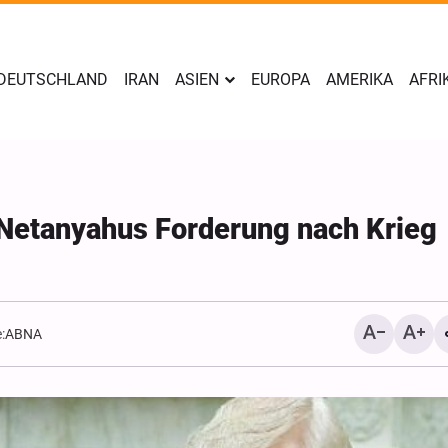
DEUTSCHLAND
IRAN
ASIEN
EUROPA
AMERIKA
AFRI
 Netanyahus Forderung nach Krieg
:
ABNA
Netanjahus Ablehnung d
Friedensplans und der G
eines unabhängigen