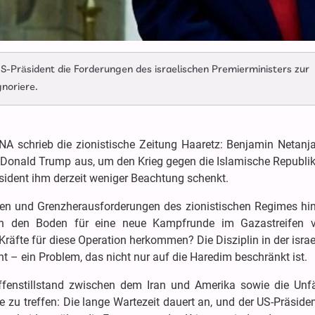
US-Präsident die Forderungen des israelischen Premierministers zur
noriere.
A schrieb die zionistische Zeitung Haaretz: Benjamin Netanja
uf Donald Trump aus, um den Krieg gegen die Islamische Republi
sident ihm derzeit weniger Beachtung schenkt.
ren und Grenzherausforderungen des zionistischen Regimes hin
ten den Boden für eine neue Kampfrunde im Gazastreifen v
räfte für diese Operation herkommen? Die Disziplin in der isra
t – ein Problem, das nicht nur auf die Haredim beschränkt ist.
fenstillstand zwischen dem Iran und Amerika sowie die Unfä
zu treffen: Die lange Wartezeit dauert an, und der US-Präsiden