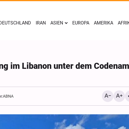
DEUTSCHLAND
IRAN
ASIEN
EUROPA
AMERIKA
AFRI
tung im Libanon unter dem Codena
e:
ABNA
Yahya Sari: Wir haben di
Stellungen der saudisch
Söldner mit ballistische