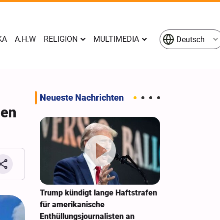
KA
A.H.W
RELIGION
MULTIMEDIA
Deutsch
Neueste Nachrichten
men
e
Trump kündigt lange Haftstrafen
New York Time
en
für amerikanische
Sonderarbeit
n Raketen
Enthüllungsjournalisten an
Zwietracht au