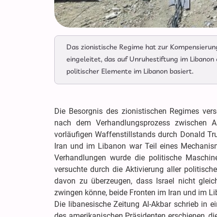
Das zionistische Regime hat zur Kompensierung
eingeleitet, das auf Unruhestiftung im Libanon
politischer Elemente im Libanon basiert.
Die Besorgnis des zionistischen Regimes ver
nach dem Verhandlungsprozess zwischen A
vorläufigen Waffenstillstands durch Donald Tru
Iran und im Libanon war Teil eines Mechanis
Verhandlungen wurde die politische Maschine
versuchte durch die Aktivierung aller politisch
davon zu überzeugen, dass Israel nicht glei
zwingen könne, beide Fronten im Iran und im Lib
Die libanesische Zeitung Al-Akbar schrieb in e
des amerikanischen Präsidenten erschienen, d