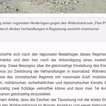
 seiner regionalen Niederlagen gegen den Widerstand sein „Plan B"
 durch direkte Verhandlungen in Begleitung westlich orientierter
schärfte sich nach den regionalen Niederlagen dieses Regime
merika und dem Iran nach der Ankündigung eines zweiwö
mp. Diese Besorgnis über die gleichzeitige Einstellung des Kr
mus zur Zerstörung der Verhandlungen in Islamabad. Während
rie des zionistischen Regimes mit maximaler Kraft mobilisi
en, militärischen, sicherheitlichen und diplomatischen Kanäle,
chzeitig zwei Schläge verkraften könne und dass man Tel Avi
anon gleichzeitig einzustellen.
inem Artikel, dass die Zeichen der Täuschung mit der ersten E
ie den Waffenstillstand im Namen Amerikas und seiner Verbünd