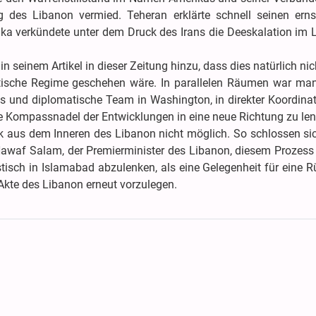
des Libanon vermied. Teheran erklärte schnell seinen erns
ka verkündete unter dem Druck des Irans die Deeskalation im 
in seinem Artikel in dieser Zeitung hinzu, dass dies natürlich ni
stische Regime geschehen wäre. In parallelen Räumen war man
es und diplomatische Team in Washington, in direkter Koordina
ie Kompassnadel der Entwicklungen in eine neue Richtung zu len
k aus dem Inneren des Libanon nicht möglich. So schlossen si
Nawaf Salam, der Premierminister des Libanon, diesem Prozess
isch in Islamabad abzulenken, als eine Gelegenheit für eine R
 Akte des Libanon erneut vorzulegen.