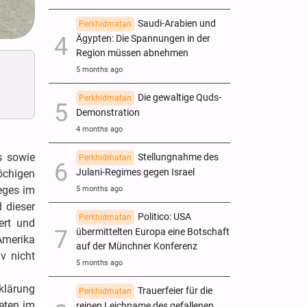
Saudi-Arabien und
Perkhidmatan
Ägypten: Die Spannungen in der
Region müssen abnehmen
5 months ago
Die gewaltige Quds-
Perkhidmatan
Demonstration
4 months ago
s sowie
Stellungnahme des
Perkhidmatan
Julani-Regimes gegen Israel
chigen
ieges im
5 months ago
 dieser
Politico: USA
Perkhidmatan
ert und
übermittelten Europa eine Botschaft
 Amerika
auf der Münchner Konferenz
v nicht
5 months ago
rklärung
Trauerfeier für die
Perkhidmatan
eten im
reinen Leichname des gefallenen