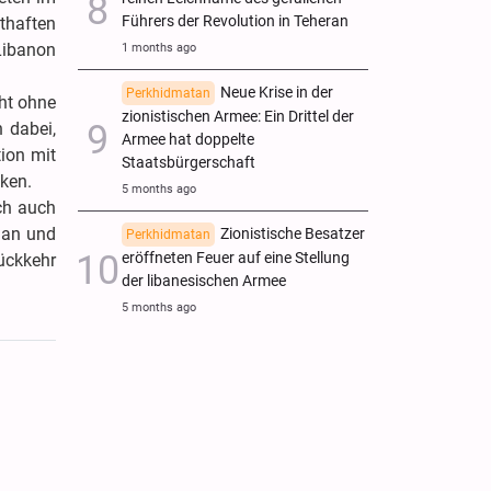
Führers der Revolution in Teheran
thaften
Libanon
1 months ago
Neue Krise in der
Perkhidmatan
cht ohne
zionistischen Armee: Ein Drittel der
 dabei,
Armee hat doppelte
tion mit
Staatsbürgerschaft
ken.
5 months ago
ch auch
 an und
Zionistische Besatzer
Perkhidmatan
eröffneten Feuer auf eine Stellung
ückkehr
der libanesischen Armee
5 months ago