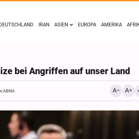
DEUTSCHLAND
IRAN
ASIEN
EUROPA
AMERIKA
AFRI
ize bei Angriffen auf unser Land
e:
ABNA
Yahya Sari: Wir haben di
Stellungen der saudisch
Söldner mit ballistische