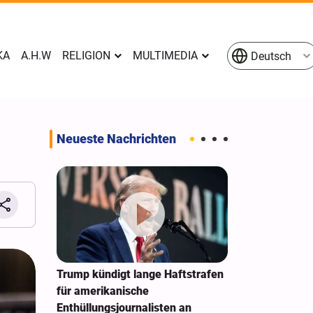
KA
A.H.W
RELIGION
MULTIMEDIA
Deutsch
Neueste Nachrichten
e
Trump kündigt lange Haftstrafen
New York Time
en
für amerikanische
Sonderarbeit
n Raketen
Enthüllungsjournalisten an
Zwietracht au