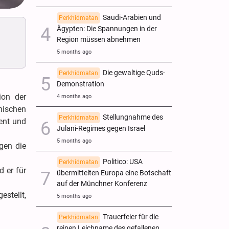
Saudi-Arabien und
Perkhidmatan
Ägypten: Die Spannungen in der
Region müssen abnehmen
5 months ago
Die gewaltige Quds-
Perkhidmatan
Demonstration
ion der
4 months ago
nischen
Stellungnahme des
Perkhidmatan
ent und
Julani-Regimes gegen Israel
5 months ago
gen die
Politico: USA
Perkhidmatan
 er für
übermittelten Europa eine Botschaft
auf der Münchner Konferenz
stellt,
5 months ago
Trauerfeier für die
Perkhidmatan
reinen Leichname des gefallenen