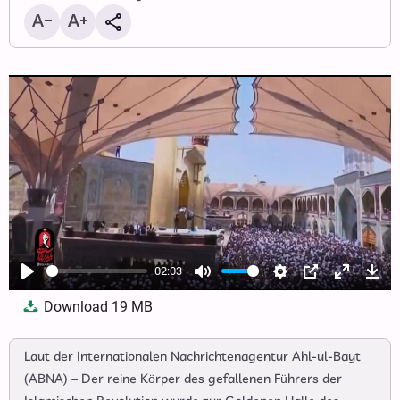
02:03
Play
Mute
Settings
PIP
Enter
Dow
Download
19 MB
fullscree
Laut der Internationalen Nachrichtenagentur Ahl-ul-Bayt
(ABNA) – Der reine Körper des gefallenen Führers der