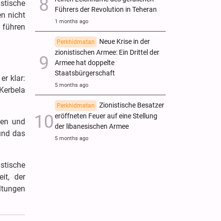
stische
Führers der Revolution in Teheran
n nicht
1 months ago
 führen
Neue Krise in der
Perkhidmatan
zionistischen Armee: Ein Drittel der
Armee hat doppelte
Staatsbürgerschaft
er klar:
5 months ago
Kerbela
Zionistische Besatzer
Perkhidmatan
eröffneten Feuer auf eine Stellung
hen und
der libanesischen Armee
 und das
5 months ago
stische
it, der
ltungen