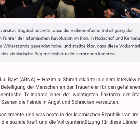
iversität Bagdad betonte, dass die millionenfache Beteiligung der
 Führer der Islamischen Revolution im Iran, in Nadschaf und Kerbela
es Widerstands gesendet habe, und stellte klar, dass diese Volksmac
d das zionistische Regime bisher nicht verstehen konnten.
l-ul-Bayt (ABNA) – Hazim al-Shimri erklärte in einem Interview
Beteiligung der Menschen an der Trauerfeier für den gefallene
ionenfache Teilnahme einer der wichtigsten Faktoren der Stä
 Szenen die Feinde in Angst und Schrecken versetzten.
keelemente, und was heute in der Islamischen Republik Iran, im 
 die soziale Kraft und die Volksunterstützung für diese Länder