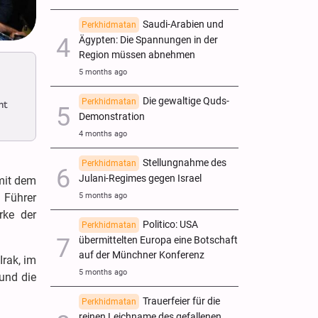
Saudi-Arabien und
Perkhidmatan
Ägypten: Die Spannungen in der
Region müssen abnehmen
5 months ago
Die gewaltige Quds-
Perkhidmatan
ht
Demonstration
4 months ago
Stellungnahme des
Perkhidmatan
Julani-Regimes gegen Israel
 mit dem
n Führer
5 months ago
rke der
Politico: USA
Perkhidmatan
übermittelten Europa eine Botschaft
auf der Münchner Konferenz
Irak, im
5 months ago
 und die
Trauerfeier für die
Perkhidmatan
reinen Leichname des gefallenen