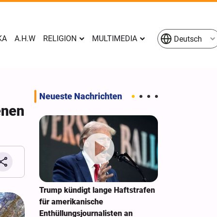
KA
A.H.W
RELIGION
MULTIMEDIA
Deutsch
Neueste Nachrichten
enen
e
Trump kündigt lange Haftstrafen
New York Time
en
für amerikanische
Sonderarbeit
n Raketen
Enthüllungsjournalisten an
Zwietracht au