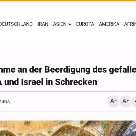
DEUTSCHLAND
IRAN
ASIEN
EUROPA
AMERIKA
AFRI
ahme an der Beerdigung des gefall
 und Israel in Schrecken
ABNA
Yahya Sari: Wir haben di
Stellungen der saudisch
Söldner mit ballistische