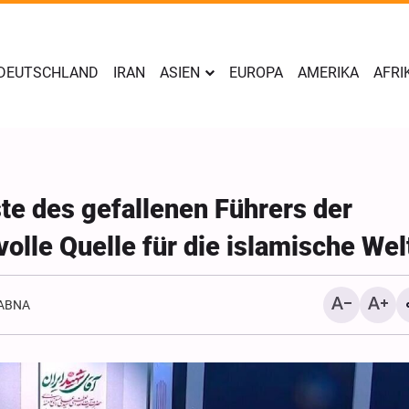
DEUTSCHLAND
IRAN
ASIEN
EUROPA
AMERIKA
AFRI
te des gefallenen Führers der
volle Quelle für die islamische Wel
ABNA
Yahya Sari: Wir haben di
Stellungen der saudisch
Söldner mit ballistische