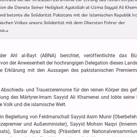
ion die Dienste Seiner Heiligkeit Ayatollah al-Uzma Sayyid Ali Kham
und betonte die Solidarität Pakistans mit der Islamischen Republik Ir
ischen Volkes unsere Solidarität mit dem Obersten Führer der
us.»
 der Ahl al-Bayt (ABNA) berichtet, veröffentlichte das B
r von der Anwesenheit der hochrangigen Delegation dieses Lande
e Erklärung mit den Aussagen des pakistanischen Premiermi
r Abschieds- und Trauerzeremonie für den reinen Körper des gef
lung des Märtyrer-Imam Sayyid Ali Khamenei und lobte seine 
e Volk und die islamische Welt.
e in Begleitung von Feldmarschall Sayyid Asim Munir (Oberbefeh
epremier und Außenminister), Sayyid Mohsin Naqvi (Innenmin
nats), Sardar Ayaz Sadiq (Präsident der Nationalversammlu