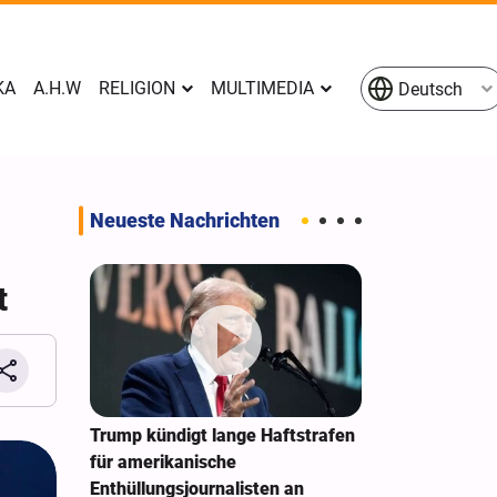
KA
A.H.W
RELIGION
MULTIMEDIA
Deutsch
Neueste Nachrichten
t
e
Trump kündigt lange Haftstrafen
New York Time
en
für amerikanische
Sonderarbeit
n Raketen
Enthüllungsjournalisten an
Zwietracht au