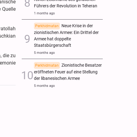
ranische
Führers der Revolution in Teheran
e Quelle
1 months ago
Neue Krise in der
Perkhidmatan
yatollah
zionistischen Armee: Ein Drittel der
schkian
Armee hat doppelte
Staatsbürgerschaft
5 months ago
, die zu
remonie
Zionistische Besatzer
Perkhidmatan
eröffneten Feuer auf eine Stellung
der libanesischen Armee
5 months ago