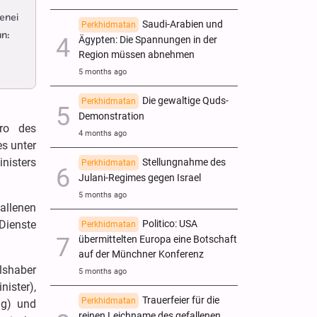
enei
Saudi-Arabien und
Perkhidmatan
an:
Ägypten: Die Spannungen in der
Region müssen abnehmen
5 months ago
Die gewaltige Quds-
Perkhidmatan
Demonstration
üro des
4 months ago
s unter
nisters
Stellungnahme des
Perkhidmatan
Julani-Regimes gegen Israel
5 months ago
allenen
Politico: USA
Dienste
Perkhidmatan
übermittelten Europa eine Botschaft
auf der Münchner Konferenz
lshaber
5 months ago
ister),
Trauerfeier für die
Perkhidmatan
ng) und
reinen Leichname des gefallenen