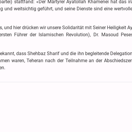
partei) stattfand: «Der Märtyrer Ayatollah Khamenei hat das i
g und weitsichtig geführt, und seine Dienste sind eine wertvoll
ns, und hier drücken wir unsere Solidarität mit Seiner Heiligkeit A
sten Führer der Islamischen Revolution), Dr. Masoud Pese
kannt, dass Shehbaz Sharif und die ihn begleitende Delegation
men waren, Teheran nach der Teilnahme an der Abschiedsze
en.