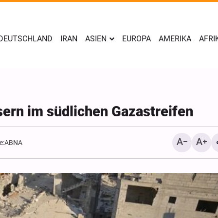
DEUTSCHLAND
IRAN
ASIEN
EUROPA
AMERIKA
AFRI
ern im südlichen Gazastreifen
e:
ABNA
Jemen: Saudische Militä
werden in unserem Visier