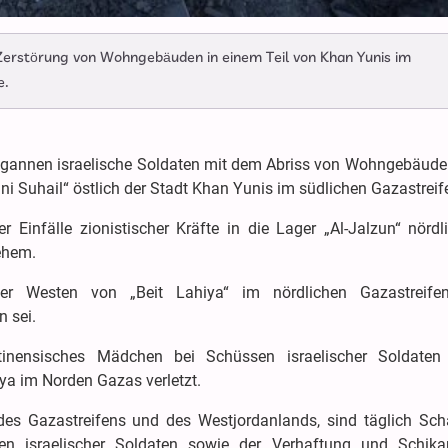
 Zerstörung von Wohngebäuden in einem Teil von Khan Yunis im
e.
begannen israelische Soldaten mit dem Abriss von Wohngebäuden
 Suhail“ östlich der Stadt Khan Yunis im südlichen Gazastreif
r Einfälle zionistischer Kräfte in die Lager „Al-Jalzun“ nördl
ehem.
er Westen von „Beit Lahiya“ im nördlichen Gazastreife
n sei.
tinensisches Mädchen bei Schüssen israelischer Soldaten
a im Norden Gazas verletzt.
 des Gazastreifens und des Westjordanlands, sind täglich Sch
ien israelischer Soldaten sowie der Verhaftung und Schik