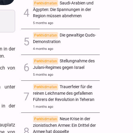
Saudi-Arabien und
Perkhidmatan
Ägypten: Die Spannungen in der
Region müssen abnehmen
5 months ago
Die gewaltige Quds-
Perkhidmatan
Demonstration
 in der
4 months ago
en.
Stellungnahme des
Perkhidmatan
ich von
Julani-Regimes gegen Israel
5 months ago
n unter
Trauerfeier für die
Perkhidmatan
reinen Leichname des gefallenen
Führers der Revolution in Teheran
 in der
1 months ago
Neue Krise in der
Perkhidmatan
auplatz
zionistischen Armee: Ein Drittel der
ane von
Armee hat doppelte