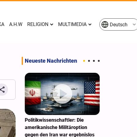
KA
A.H.W
RELIGION
MULTIMEDIA
Deutsch
Neueste Nachrichten
rs
Politikwissenschaftler: Die
Pakistan: Wi
 sein
amerikanische Militäroption
Israel verein
gegen den Iran war ergebnislos
bringt keinen