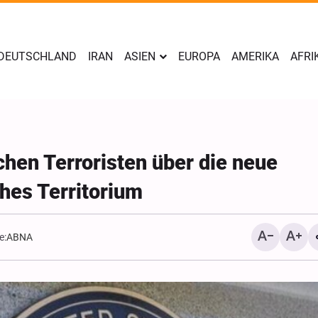
DEUTSCHLAND
IRAN
ASIEN
EUROPA
AMERIKA
AFRI
chen Terroristen über die neue
hes Territorium
e:
ABNA
Yahya Sari: Wir haben di
Stellungen der saudisch
Söldner mit ballistische