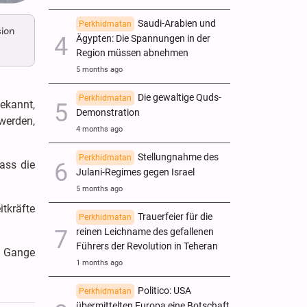
Saudi-Arabien und
Perkhidmatan
ion
Ägypten: Die Spannungen in der
Region müssen abnehmen
5 months ago
Die gewaltige Quds-
Perkhidmatan
ekannt,
Demonstration
werden,
4 months ago
Stellungnahme des
Perkhidmatan
ass die
Julani-Regimes gegen Israel
5 months ago
itkräfte
Trauerfeier für die
Perkhidmatan
reinen Leichname des gefallenen
Führers der Revolution in Teheran
im Gange
1 months ago
Politico: USA
Perkhidmatan
übermittelten Europa eine Botschaft