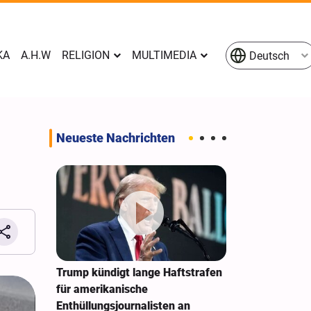
KA
A.H.W
RELIGION
MULTIMEDIA
Deutsch
Neueste Nachrichten
e
Trump kündigt lange Haftstrafen
New York Time
en
für amerikanische
Sonderarbeit
n Raketen
Enthüllungsjournalisten an
Zwietracht au