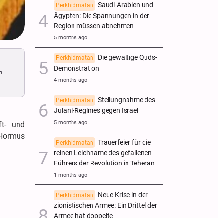
Saudi-Arabien und
Perkhidmatan
Ägypten: Die Spannungen in der
Region müssen abnehmen
5 months ago
Die gewaltige Quds-
Perkhidmatan
Demonstration
n
4 months ago
Stellungnahme des
Perkhidmatan
Julani-Regimes gegen Israel
5 months ago
t- und
n Hormus
Trauerfeier für die
Perkhidmatan
reinen Leichname des gefallenen
Führers der Revolution in Teheran
1 months ago
Neue Krise in der
Perkhidmatan
zionistischen Armee: Ein Drittel der
Armee hat doppelte