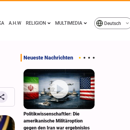
KA
A.H.W
RELIGION
MULTIMEDIA
Deutsch
Neueste Nachrichten
rs
Politikwissenschaftler: Die
Pakistan: Wi
 sein
amerikanische Militäroption
Israel verein
gegen den Iran war ergebnislos
bringt keinen