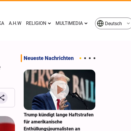
KA
A.H.W
RELIGION
MULTIMEDIA
Deutsch
Neueste Nachrichten
e
e
Trump kündigt lange Haftstrafen
New York Time
en
für amerikanische
Sonderarbeit
n Raketen
Enthüllungsjournalisten an
Zwietracht au