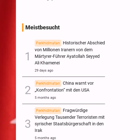
Meistbesucht
Historischer Abschied
Perkhidmatan
von Millionen Iranern von dem
Märtyrer-Führer Ayatollah Seyyed
Ali Khamenei
29 days ago
China warnt vor
Perkhidmatan
„Konfrontation“ mit den USA
5 months ago
Fragwürdige
Perkhidmatan
Verlegung Tausender Terroristen mit
syrischer Staatsbürgerschaft in den
Irak
5 months ago