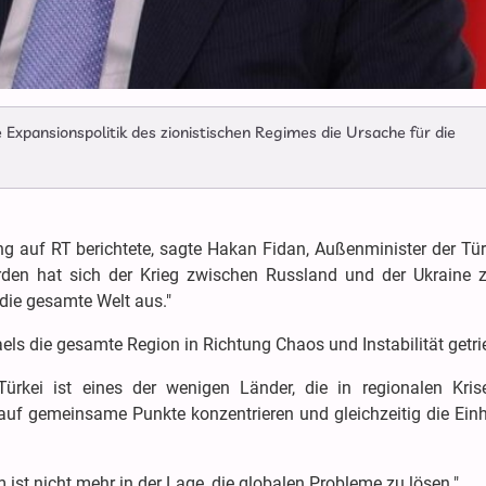
 Expansionspolitik des zionistischen Regimes die Ursache für die
g auf RT berichtete, sagte Hakan Fidan, Außenminister der Tür
den hat sich der Krieg zwischen Russland und der Ukraine z
f die gesamte Welt aus."
aels die gesamte Region in Richtung Chaos und Instabilität getri
Türkei ist eines der wenigen Länder, die in regionalen Kris
h auf gemeinsame Punkte konzentrieren und gleichzeitig die Ein
 ist nicht mehr in der Lage, die globalen Probleme zu lösen."