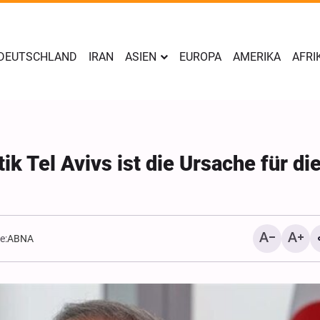
DEUTSCHLAND
IRAN
ASIEN
EUROPA
AMERIKA
AFRI
ik Tel Avivs ist die Ursache für di
e:
ABNA
Yahya Sari: Wir haben di
Stellungen der saudisch
Söldner mit ballistische