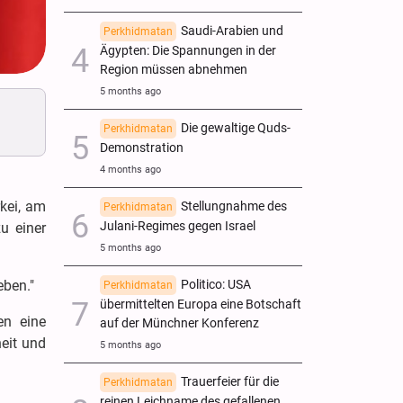
Saudi-Arabien und
Perkhidmatan
Ägypten: Die Spannungen in der
Region müssen abnehmen
5 months ago
Die gewaltige Quds-
Perkhidmatan
Demonstration
4 months ago
kei, am
Stellungnahme des
Perkhidmatan
Julani-Regimes gegen Israel
u einer
5 months ago
Politico: USA
eben."
Perkhidmatan
übermittelten Europa eine Botschaft
en eine
auf der Münchner Konferenz
heit und
5 months ago
Trauerfeier für die
Perkhidmatan
reinen Leichname des gefallenen