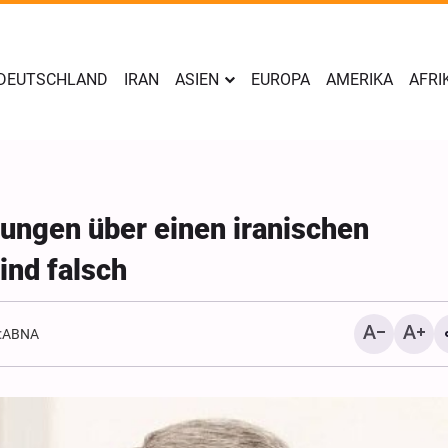
DEUTSCHLAND
IRAN
ASIEN
EUROPA
AMERIKA
AFRI
ungen über einen iranischen
ind falsch
:
ABNA
Yahya Sari: Wir haben di
Stellungen der saudisch
Söldner mit ballistische