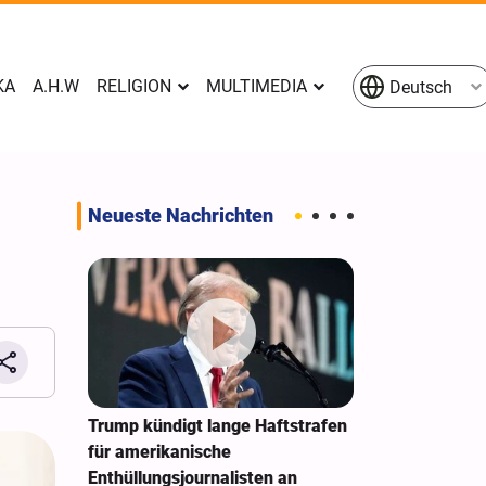
KA
A.H.W
RELIGION
MULTIMEDIA
Deutsch
Neueste Nachrichten
e
Trump kündigt lange Haftstrafen
New York Time
en
für amerikanische
Sonderarbeit
n Raketen
Enthüllungsjournalisten an
Zwietracht au