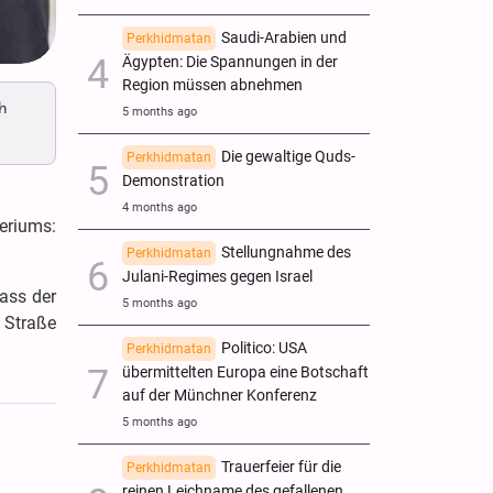
Saudi-Arabien und
Perkhidmatan
Ägypten: Die Spannungen in der
Region müssen abnehmen
h
5 months ago
Die gewaltige Quds-
Perkhidmatan
Demonstration
4 months ago
teriums:
Stellungnahme des
Perkhidmatan
Julani-Regimes gegen Israel
ass der
5 months ago
e Straße
Politico: USA
Perkhidmatan
übermittelten Europa eine Botschaft
auf der Münchner Konferenz
5 months ago
Trauerfeier für die
Perkhidmatan
reinen Leichname des gefallenen