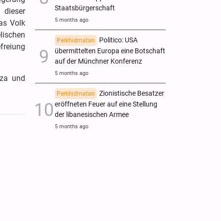
Staatsbürgerschaft
 dieser
5 months ago
as Volk
elischen
Politico: USA
Perkhidmatan
efreiung
übermittelten Europa eine Botschaft
auf der Münchner Konferenz
5 months ago
aza und
Zionistische Besatzer
Perkhidmatan
eröffneten Feuer auf eine Stellung
der libanesischen Armee
5 months ago