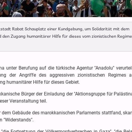
stadt Rabat Schauplatz einer Kundgebung, um Solidarität mit dem
d den Zugang humanitärer Hilfe für dieses vom zionistischen Regime
a unter Berufung auf die türkische Agentur "Anadolu" verurteil
ung der Angriffe des aggressiven zionistischen Regimes 
g humanitärer Hilfe für dieses Gebiet.
anische Bürger der Einladung der "Aktionsgruppe für Palästina
ser Veranstaltung teil.
r dem Gebäude des marokkanischen Parlaments stattfand, skan
n "Widerstands".
"die Fortsetzung der Völkermordverbrechen in Gaza", "die Bel