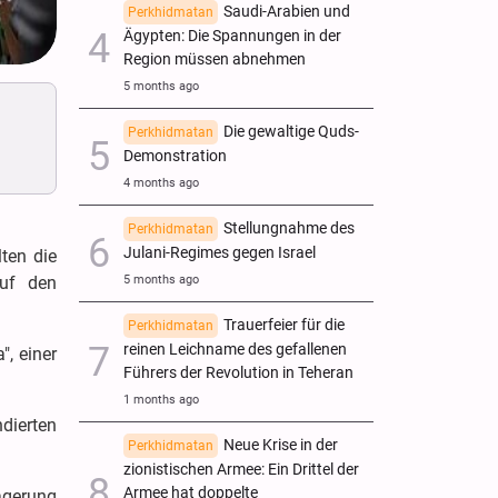
Saudi-Arabien und
Perkhidmatan
Ägypten: Die Spannungen in der
Region müssen abnehmen
5 months ago
Die gewaltige Quds-
Perkhidmatan
Demonstration
4 months ago
Stellungnahme des
Perkhidmatan
Julani-Regimes gegen Israel
ten die
auf den
5 months ago
Trauerfeier für die
Perkhidmatan
reinen Leichname des gefallenen
", einer
Führers der Revolution in Teheran
1 months ago
dierten
Neue Krise in der
Perkhidmatan
zionistischen Armee: Ein Drittel der
Armee hat doppelte
agerung