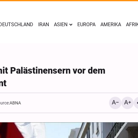
DEUTSCHLAND
IRAN
ASIEN
EUROPA
AMERIKA
AFRI
it Palästinensern vor dem
nt
urce:
ABNA
Jemen: Saudische Militä
werden in unserem Visier