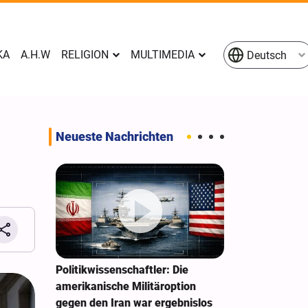
KA
A.H.W
RELIGION
MULTIMEDIA
Deutsch
Neueste Nachrichten
rs
Politikwissenschaftler: Die
Pakistan: Wi
 sein
amerikanische Militäroption
Israel verein
gegen den Iran war ergebnislos
bringt keinen