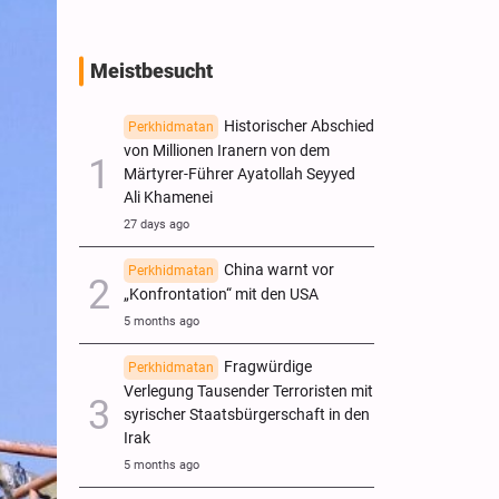
Meistbesucht
Historischer Abschied
Perkhidmatan
von Millionen Iranern von dem
Märtyrer-Führer Ayatollah Seyyed
Ali Khamenei
27 days ago
China warnt vor
Perkhidmatan
„Konfrontation“ mit den USA
5 months ago
Fragwürdige
Perkhidmatan
Verlegung Tausender Terroristen mit
syrischer Staatsbürgerschaft in den
Irak
5 months ago