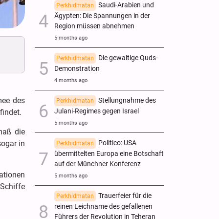
Saudi-Arabien und
Perkhidmatan
Ägypten: Die Spannungen in der
Region müssen abnehmen
5 months ago
Die gewaltige Quds-
Perkhidmatan
Demonstration
4 months ago
mee des
Stellungnahme des
Perkhidmatan
Julani-Regimes gegen Israel
findet.
5 months ago
maß die
ogar in
Politico: USA
Perkhidmatan
übermittelten Europa eine Botschaft
auf der Münchner Konferenz
mationen
5 months ago
Schiffe
Trauerfeier für die
Perkhidmatan
reinen Leichname des gefallenen
Führers der Revolution in Teheran