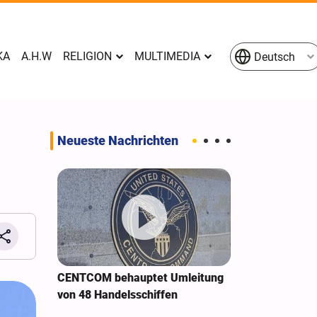
KA
A.H.W
RELIGION
MULTIMEDIA
Deutsch
Neueste Nachrichten
naa an
CENTCOM behauptet Umleitung
Ausweitung de
von 48 Handelsschiffen
Cyberangriffe
Bundesstaate