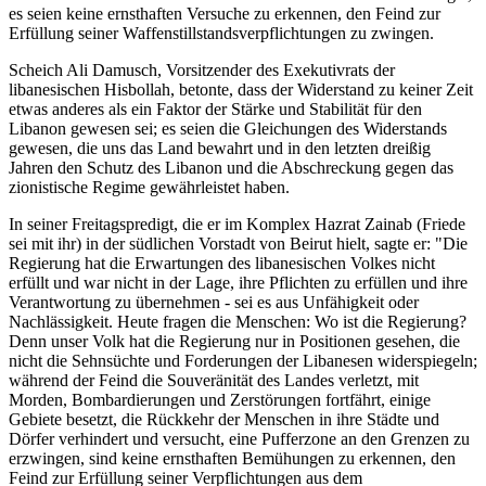
es seien keine ernsthaften Versuche zu erkennen, den Feind zur
Erfüllung seiner Waffenstillstandsverpflichtungen zu zwingen.
Scheich Ali Damusch, Vorsitzender des Exekutivrats der
libanesischen Hisbollah, betonte, dass der Widerstand zu keiner Zeit
etwas anderes als ein Faktor der Stärke und Stabilität für den
Libanon gewesen sei; es seien die Gleichungen des Widerstands
gewesen, die uns das Land bewahrt und in den letzten dreißig
Jahren den Schutz des Libanon und die Abschreckung gegen das
zionistische Regime gewährleistet haben.
In seiner Freitagspredigt, die er im Komplex Hazrat Zainab (Friede
sei mit ihr) in der südlichen Vorstadt von Beirut hielt, sagte er: "Die
Regierung hat die Erwartungen des libanesischen Volkes nicht
erfüllt und war nicht in der Lage, ihre Pflichten zu erfüllen und ihre
Verantwortung zu übernehmen - sei es aus Unfähigkeit oder
Nachlässigkeit. Heute fragen die Menschen: Wo ist die Regierung?
Denn unser Volk hat die Regierung nur in Positionen gesehen, die
nicht die Sehnsüchte und Forderungen der Libanesen widerspiegeln;
während der Feind die Souveränität des Landes verletzt, mit
Morden, Bombardierungen und Zerstörungen fortfährt, einige
Gebiete besetzt, die Rückkehr der Menschen in ihre Städte und
Dörfer verhindert und versucht, eine Pufferzone an den Grenzen zu
erzwingen, sind keine ernsthaften Bemühungen zu erkennen, den
Feind zur Erfüllung seiner Verpflichtungen aus dem