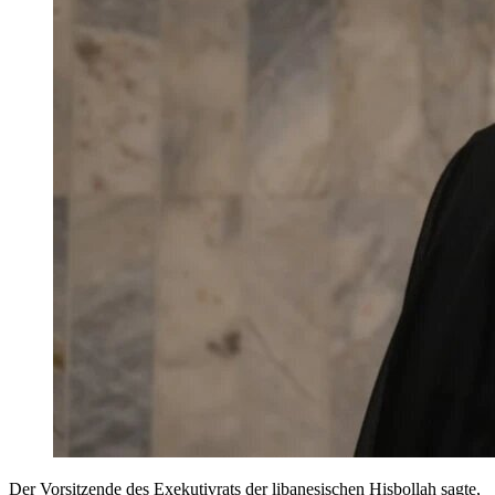
Der Vorsitzende des Exekutivrats der libanesischen Hisbollah sagte,