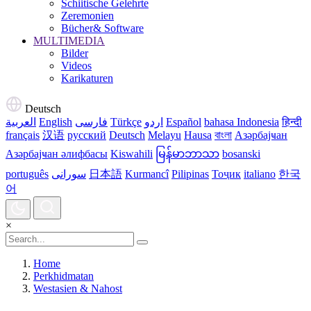
Schiitische Gelehrte
Zeremonien
Bücher& Software
MULTIMEDIA
Bilder
Videos
Karikaturen
Deutsch
العربية
English
فارسی
Türkçe
اردو
Español
bahasa Indonesia
हिन्दी
français
汉语
русский
Deutsch
Melayu
Hausa
বাংলা
Азәрбајҹан
Азәрбајҹан әлифбасы
Kiswahili
မြန်မာဘာသာ
bosanski
português
سورانی
日本語
Kurmancî
Pilipinas
Тоҷик
italiano
한국
어
×
Home
Perkhidmatan
Westasien & Nahost