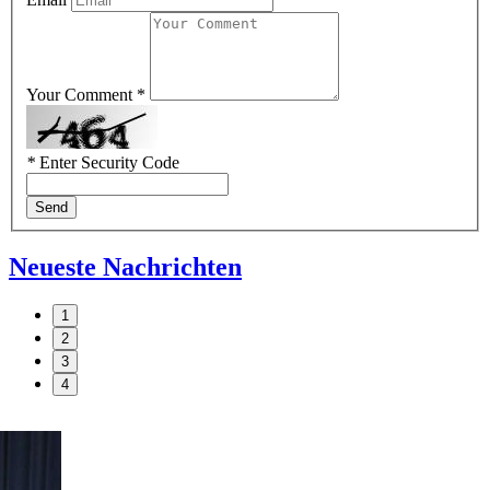
Your Comment *
*
Enter Security Code
Send
Neueste Nachrichten
1
2
3
4