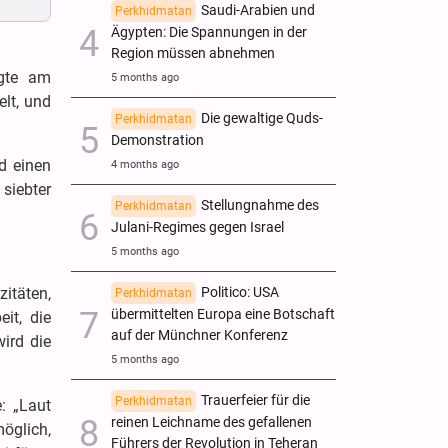
Saudi-Arabien und
Perkhidmatan
Ägypten: Die Spannungen in der
Region müssen abnehmen
agte am
5 months ago
lt, und
Die gewaltige Quds-
Perkhidmatan
Demonstration
d einen
4 months ago
 siebter
Stellungnahme des
Perkhidmatan
Julani-Regimes gegen Israel
5 months ago
itäten,
Politico: USA
Perkhidmatan
übermittelten Europa eine Botschaft
it, die
auf der Münchner Konferenz
ird die
5 months ago
Trauerfeier für die
Perkhidmatan
e: „Laut
reinen Leichname des gefallenen
möglich,
Führers der Revolution in Teheran