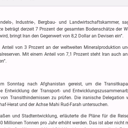
ndels-, Industrie-, Bergbau- und Landwirtschaftskammer, s
e beträgt derzeit 7 Prozent der gesamten Bodenschätze der We
 wird, bringt Iran den Gegenwert von 8,2 Dollar an Devisen ein“.
 Anteil von 3 Prozent an der weltweiten Mineralproduktion un
lreserven. Mit einem Anteil von 7,1 Prozent steht Iran auch an
en“.
am Sonntag nach Afghanistan gereist, um die Transitkapaz
die Entwicklung der Transport- und Entwicklungszusammenarbe
on Transithindernissen zu prüfen. Die iranische Delegation w
haf-Herat und der Achse Mahi Rud-Farah untersuchen.
traßen und Stadtentwicklung, erläuterte die Pläne für die Reis
 Millionen Tonnen pro Jahr erhöht werden. Das ist aber nicht 