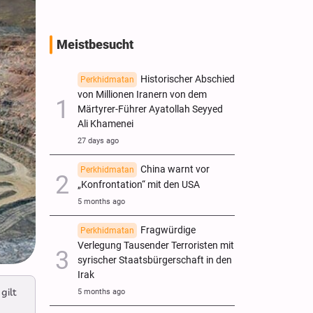
Meistbesucht
Historischer Abschied
Perkhidmatan
von Millionen Iranern von dem
Märtyrer-Führer Ayatollah Seyyed
Ali Khamenei
27 days ago
China warnt vor
Perkhidmatan
„Konfrontation“ mit den USA
5 months ago
Fragwürdige
Perkhidmatan
Verlegung Tausender Terroristen mit
syrischer Staatsbürgerschaft in den
Irak
gilt
5 months ago