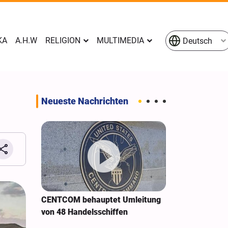
KA
A.H.W
RELIGION
MULTIMEDIA
Deutsch
Neueste Nachrichten
naa an
CENTCOM behauptet Umleitung
Ausweitung de
von 48 Handelsschiffen
Cyberangriffe
Bundesstaate