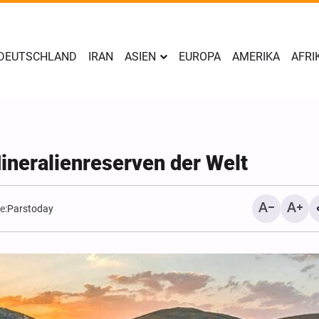
DEUTSCHLAND
IRAN
ASIEN
EUROPA
AMERIKA
AFRI
Mineralienreserven der Welt
e:
Parstoday
Scharfe Warnung aus Sa
Riad