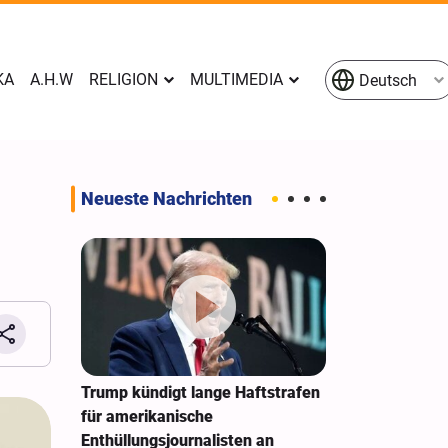
KA
A.H.W
RELIGION
MULTIMEDIA
Deutsch
Neueste Nachrichten
e
Trump kündigt lange Haftstrafen
New York Time
en
für amerikanische
Sonderarbeit
n Raketen
Enthüllungsjournalisten an
Zwietracht au