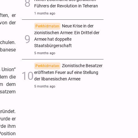
Führers der Revolution in Teheran
1 months ago
ten, er
 von der
Neue Krise in der
Perkhidmatan
zionistischen Armee: Ein Drittel der
Armee hat doppelte
Schulen.
Staatsbürgerschaft
ebanese
5 months ago
Zionistische Besatzer
Perkhidmatan
 Union“
eröffneten Feuer auf eine Stellung
dem die
der libanesischen Armee
im dem
5 months ago
satzern
ründet.
wurde er
rde ihm
Position