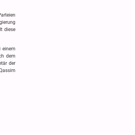
Parteien
egierung
t diese
i einem
ach dem
tär der
m Qassim