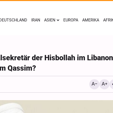
DEUTSCHLAND
IRAN
ASIEN
EUROPA
AMERIKA
AFRI
lsekretär der Hisbollah im Libanon
aim Qassim?
Yahya Sari: Wir haben di
Stellungen der saudisch
Söldner mit ballistische