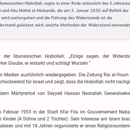
banesischen Hisbollah, sagte in einer Rede anlässlich des 5.Jahrest
und Abu Mahdi al-Muhandis, die am 3. Januar 2020 auf Befehl der
wird weitergehen und die Führung des Widerstands ist die
iderstand geleistet wird, welche Methoden der Widerstand anwende
r der libanesischen Hisbollah: „Einige sagen, der Widerst
ker Glaube, er erstarkt und schlägt Wurzeln.“
 Medien ausführlich wiedergegeben. Die Zeitung Rai al-Youm 
hockierend für Israel und zeigt, dass die Hisbollah nicht nachgi
dem Märtyrertod von Seyyed Hassan Nasrallah Generalsekre
bruar 1953 in der Stadt Kfar Fila im Gouvernement Naba
 6 Kinder (4 Söhne und 2 Töchter). Sein Interesse am Islam bra
dieren und mit 18 Jahren organisierte er einen Religionsunterr