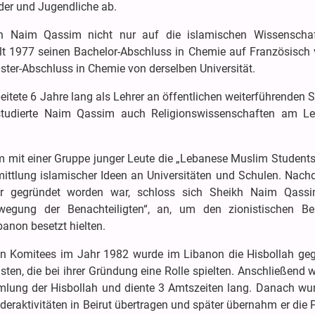
nder und Jugendliche ab.
on Naim Qassim nicht nur auf die islamischen Wissenschaf
ielt 1977 seinen Bachelor-Abschluss in Chemie auf Französisch
ster-Abschluss in Chemie von derselben Universität.
itete 6 Jahre lang als Lehrer an öffentlichen weiterführenden 
g studierte Naim Qassim auch Religionswissenschaften am L
 mit einer Gruppe junger Leute die „Lebanese Muslim Students
rmittlung islamischer Ideen an Universitäten und Schulen. Nach
gegründet worden war, schloss sich Sheikh Naim Qass
wegung der Benachteiligten“, an, um den zionistischen Be
banon besetzt hielten.
en Komitees im Jahr 1982 wurde im Libanon die Hisbollah geg
ten, die bei ihrer Gründung eine Rolle spielten. Anschließend 
mlung der Hisbollah und diente 3 Amtszeiten lang. Danach wu
deraktivitäten in Beirut übertragen und später übernahm er die 