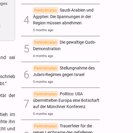
ages
Saudi-Arabien und
Perkhidmatan
Ägypten: Die Spannungen in der
Region müssen abnehmen
t
5 months ago
Die gewaltige Quds-
Perkhidmatan
Demonstration
4 months ago
and sei
Stellungnahme des
Perkhidmatan
Julani-Regimes gegen Israel
schrieb
5 months ago
bt.“
Politico: USA
Perkhidmatan
tär der
übermittelten Europa eine Botschaft
auf der Münchner Konferenz
tieh im
5 months ago
chte ihn
Trauerfeier für die
Perkhidmatan
icht und
reinen Leichname des gefallenen